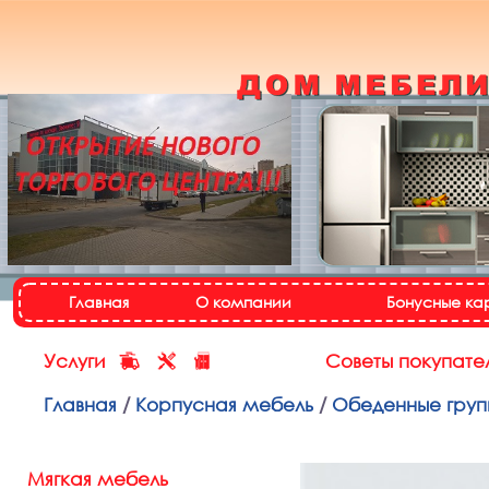
Кухонный гарнитур
«Настя»
Назад
Далее
Главная
О компании
Бонусные ка
Услуги
Советы покупате
Главная
/
Корпусная мебель
/
Обеденные груп
Мягкая мебель