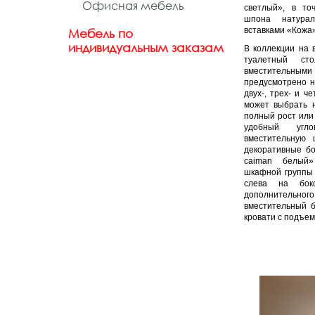
Офисная мебель
светлый», в то
шпона натурал
вставками «Кожа»
Мебель по
индивидуальным заказам
В коллекции на 
туалетный с
вместительными
предусмотрено н
двух-, трех- и 
может выбрать 
полный рост или
удобный угл
вместительную 
декоративные б
caiman белый»
шкафной группы
слева на бок
дополнительног
вместительный б
кровати с подъе