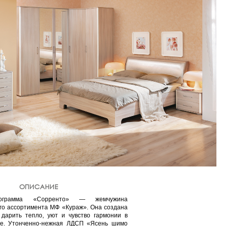
ОПИСАНИЕ
рограмма «Сорренто» — жемчужина
го ассортимента МФ «Кураж». Она создана
 дарить тепло, уют и чувство гармонии в
те. Утонченно-нежная ЛДСП «Ясень шимо