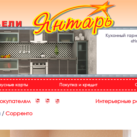
Кухонный гар
«Н
нусные карты
Покупка и кредит
покупателям
Интерьерные 
и
/
Сорренто