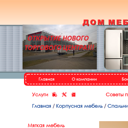
Кухонный гарнитур
«Настя»
Назад
Далее
Главная
О компании
Бо
Услуги
Советы 
Главная
/
Корпусная мебель
/
Спальн
Мягкая мебель