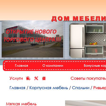
Кухонный гарнитур
«Настя»
Назад
Далее
Главная
О компании
Бонусные ка
Услуги
Советы покупате
Главная
/
Корпусная мебель
/
Спальни
/
Ривье
Мягкая мебель