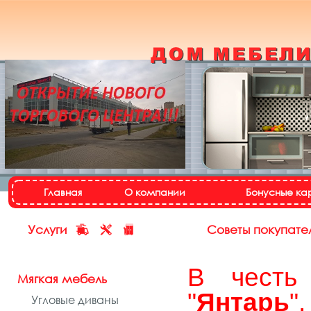
Кухонный гарнитур
«Настя»
Назад
Далее
Главная
О компании
Бонусные ка
Услуги
Советы покупате
В честь 
Мягкая мебель
"
Янтарь
",
Угловые диваны