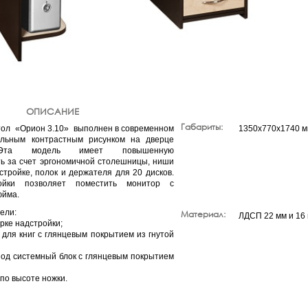
ОПИСАНИЕ
Габариты:
ол «Орион 3.10» выполнен в современном
1350x770x1740 
альным контрастным рисунком на дверце
 Эта модель имеет повышенную
ь за счет эргономичной столешницы, ниши
стройке, полок и держателя для 20 дисков.
ойки позволяет поместить монитор с
юйма.
ели:
Материал:
ЛДСП 22 мм и 16 м
рке надстройки;
для книг с глянцевым покрытием из гнутой
од системный блок с глянцевым покрытием
по высоте ножки.