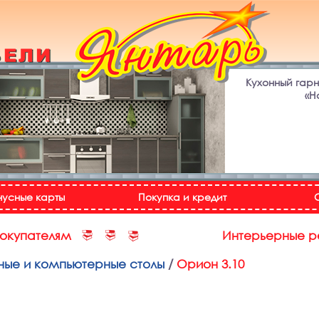
Кухонный гар
«Н
нусные карты
Покупка и кредит
покупателям
Интерьерные 
ые и компьютерные столы
/
Орион 3.10