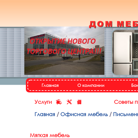
Кухонный гарнитур
«Настя»
Назад
Далее
Главная
О компании
Бо
Услуги
Советы 
Главная
/
Офисная мебель
/
Письменн
Мягкая мебель