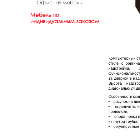
Офисная мебель
Мебель по
индивидуальным заказам
Компьютерный ст
стиле с оригин
надстройки.
функциональност
за дверкой в над
Высота надстр
диагональю 24 д
Особенности мод
• рисунок на две
• ограничители 
проволоки;
• опора полки п
из гнутой трубы;
• регулируемые 