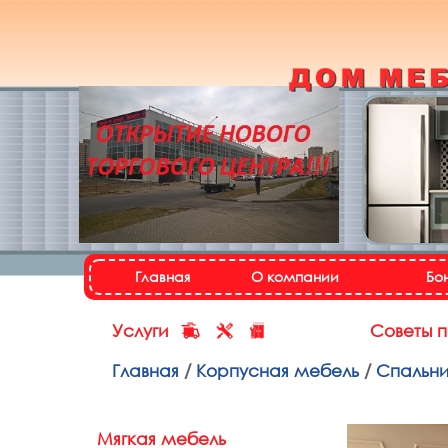
Кухонный гарнитур
«Настя»
Назад
Далее
Главная
О компании
Бо
Услуги
Советы 
Главная
/
Корпусная мебель
/
Спальн
Мягкая мебель