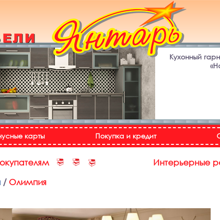
Кухонный гар
«Н
нусные карты
Покупка и кредит
покупателям
Интерьерные 
и
/
Олимпия