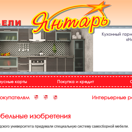
Кухонный гар
«Н
нусные карты
Покупка и кредит
покупателям
Интерьерные 
бельные изобретения
дского университета придумали специальную систему самосборной мебели.