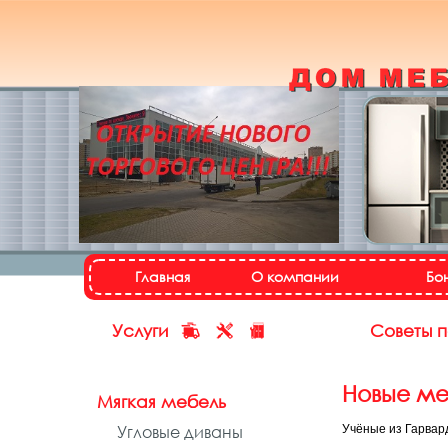
Кухонный гарнитур
«Настя»
Назад
Далее
Главная
О компании
Бо
Услуги
Советы 
Новые ме
Мягкая мебель
Угловые диваны
Учёные из Гарвар