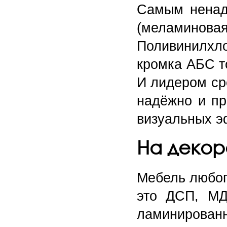
Самым ненад
(меламинова
Поливинилхл
кромка АБС т
И лидером ср
надёжно и пр
визуальных э
На декор
Мебель любог
это ДСП, МД
ламинированн