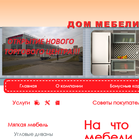
Кухонный гарнитур
«Настя»
Назад
Далее
Главная
О компании
Бонусные ка
Услуги
Советы покупате
На что 
Мягкая мебель
мебели
Угловые диваны