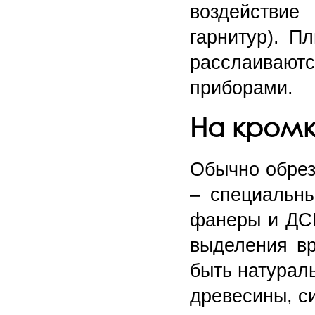
воздействие
гарнитур). П
расслаивают
приборами.
На кромк
Обычно обрез
– специальн
фанеры и ДСП
выделения в
быть натураль
древесины, с