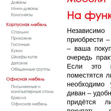
Диваны
Мини-диваны
На функ
Комплекты
Корпусная мебель
Независимо 
Спальни
Прихожие
приобрести –
Гостиные
– ваша поку
Кухни
очередь прак
Шкафы-купе
Детские
Если это ш
Обеденные группы
поместятся л
Офисная мебель
необходимо 
Письменные и
компьютерные столы
диван – удобн
Кресла
придётся л
Офисная мебель
покупать д