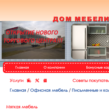
Кухонный гарнитур
«Настя»
Назад
Далее
Главная
О компании
Бонусные ка
Услуги
Советы покупате
Главная
/
Офисная мебель
/
Письменные и ко
Мягкая мебель