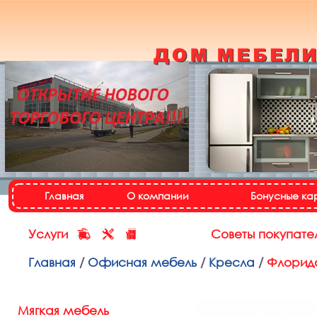
Кухонный гарнитур
«Настя»
Назад
Далее
Главная
О компании
Бонусные ка
Услуги
Советы покупате
Главная
/
Офисная мебель
/
Кресла
/
Флорид
Мягкая мебель