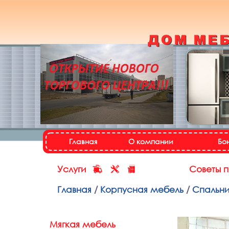
Кухонный гарнитур
«Настя»
Назад
Далее
Главная
О компании
Бо
Услуги
Советы 
Главная
/
Корпусная мебель
/
Спальн
Мягкая мебель