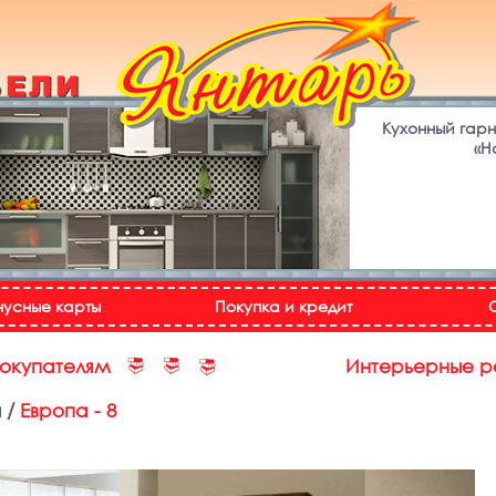
Кухонный гар
«Н
нусные карты
Покупка и кредит
покупателям
Интерьерные 
и
/
Европа - 8