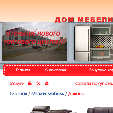
Кухонный гарнитур
«Настя»
Назад
Далее
Главная
О компании
Бонусные ка
Назад
Далее
Услуги
Советы покупате
Главная
/
Мягкая мебель
/
Диваны