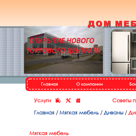
Кухонный гарнитур
«Настя»
Назад
Далее
Главная
О компании
Бо
Услуги
Советы 
Главная
/
Мягкая мебель
/
Диваны
/
Ди
Мягкая мебель