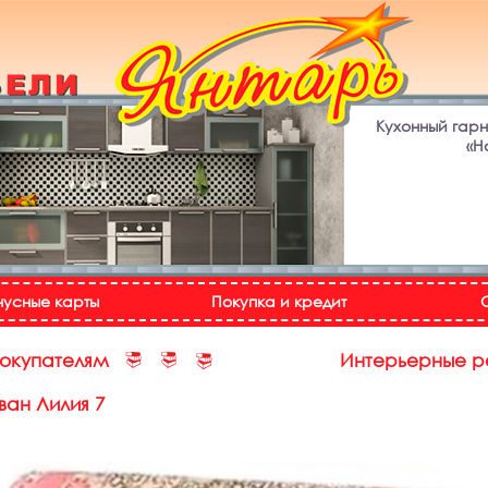
Кухонный гар
«Н
нусные карты
Покупка и кредит
покупателям
Интерьерные 
ван Лилия 7