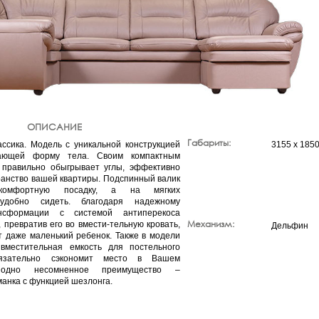
ОПИСАНИЕ
Габариты:
ссика. Модель с уникальной конструкцией
3155 х 1850
мающей форму тела. Своим компактным
 правильно обыгрывает углы, эффективно
ранство вашей квартиры. Подспинный валик
 комфортную посадку, а на мягких
 удобно сидеть. благодаря надежному
нсформации с системой антиперекоса
Механизм:
 превратив его во вмести-тельную кровать,
Дельфин
т даже маленький ребенок. Также в модели
 вместительная емкость для постельного
язательно сэкономит место в Вашем
одно несомненное преимущество –
манка с функцией шезлонга.