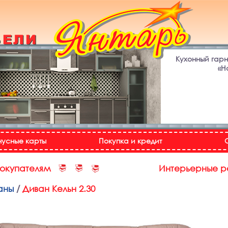
Кухонный гар
«Н
нусные карты
Покупка и кредит
покупателям
Интерьерные 
аны
/
Диван Кельн 2.30