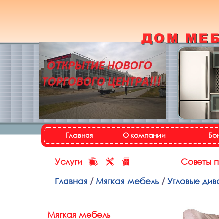
Кухонный гарнитур
«Настя»
Назад
Далее
Главная
О компании
Бо
Услуги
Советы 
Главная
/
Мягкая мебель
/
Угловые див
Мягкая мебель