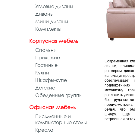
Угловые диваны
Диваны
Мини-диваны
Комплекты
Корпусная мебель
Спальни
Прихожие
Современная кла
Гостиные
спинки, прини
размером диван
Кухни
используя прост
Шкафы-купе
обеспечивает
подлокотниках
Детские
механизму тра
Обеденные группы
разложить диван,
без труда сможе
предус-мотрена
Офисная мебель
белья, что об
шкафу. Еще 
Письменные и
встроенная отто
компьютерные столы
Кресла