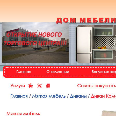
Кухонный гарнитур
«Настя»
Назад
Далее
Главная
О компании
Бонусные ка
Услуги
Советы покупате
Главная
/
Мягкая мебель
/
Диваны
/
Диван Кал
Мягкая мебель