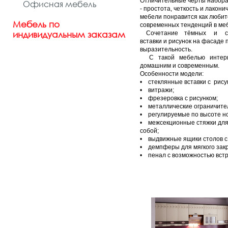
Отличительные черты набора
Офисная мебель
- простота, четкость и лакони
мебели понравится как любит
Мебель по
современных тенденций в ме
индивидуальным заказам
Сочетание тёмных и свет
вставки и рисунок на фасаде
выразительность.
С такой мебелью интерьер
домашним и современным.
Особенности модели:
• стеклянные вставки с рису
• витражи;
• фрезеровка с рисунком;
• металлические ограничите
• регулируемые по высоте н
• межсекционные стяжки для
собой;
• выдвижные ящики столов с
• демпферы для мягкого зак
• пенал с возможностью вст