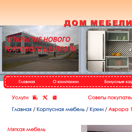
Кухонный гарнитур
«Настя»
Назад
Далее
Главная
О компании
Бонусные ка
Услуги
Советы покупате
Главная
/
Корпусная мебель
/
Кухни
/
Аврора 
Мягкая мебель