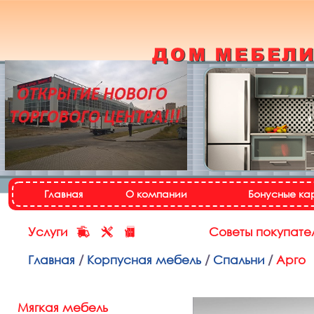
Кухонный гарнитур
«Настя»
Назад
Далее
Главная
О компании
Бонусные ка
Услуги
Советы покупате
Главная
/
Корпусная мебель
/
Спальни
/
Арго
Мягкая мебель