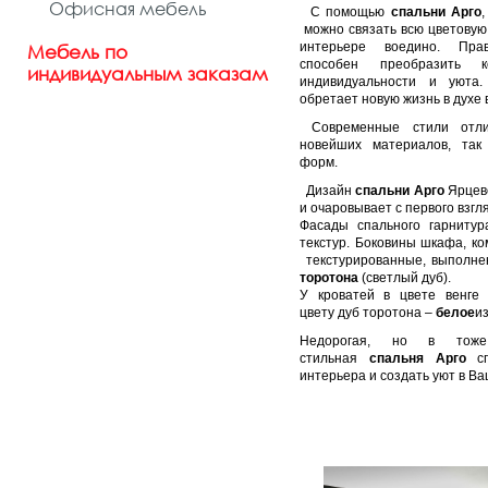
Офисная мебель
С помощью
спальни Арго
можно связать всю цветовую
интерьере воедино. Пра
Мебель по
способен преобразить 
индивидуальным заказам
индивидуальности и уюта.
обретает новую жизнь в духе 
Современные стили отлич
новейших материалов, так
форм.
Дизайн
спальни Арго
Ярцево
и очаровывает с первого взгл
Фасады спального гарниту
текстур. Боковины шкафа, ко
текстурированные, выполн
торотона
(светлый дуб).
У кроватей в цвете венге
цвету дуб торотона –
белое
из
Недорогая, но в тоже
стильная
спальня Арго
сп
интерьера и создать уют в Ва