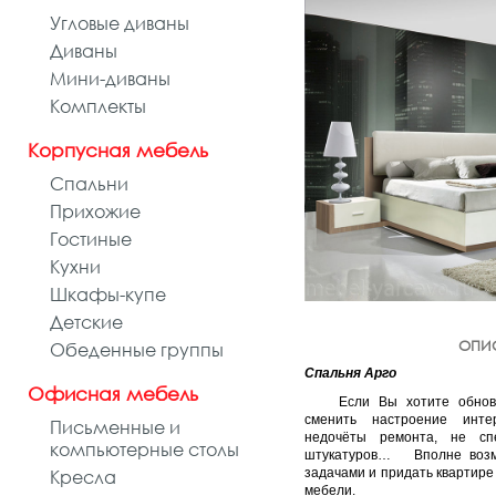
Угловые диваны
Диваны
Мини-диваны
Комплекты
Корпусная мебель
Спальни
Прихожие
Гостиные
Кухни
Шкафы-купе
Детские
ОПИ
Обеденные группы
Спальня Арго
Офисная мебель
Если Вы хотите обновит
сменить настроение инт
Письменные и
недочёты ремонта, не с
компьютерные столы
штукатуров… Вполне возмо
Кресла
задачами и придать квартире
мебели.