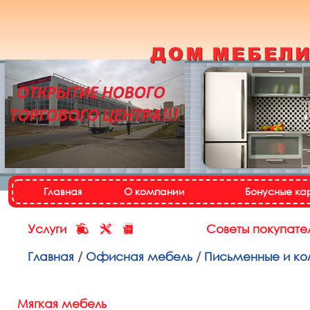
Кухонный гарнитур
«Настя»
Назад
Далее
Главная
О компании
Бонусные ка
Услуги
Советы покупате
Главная
/
Офисная мебель
/
Письменные и ко
Мягкая мебель